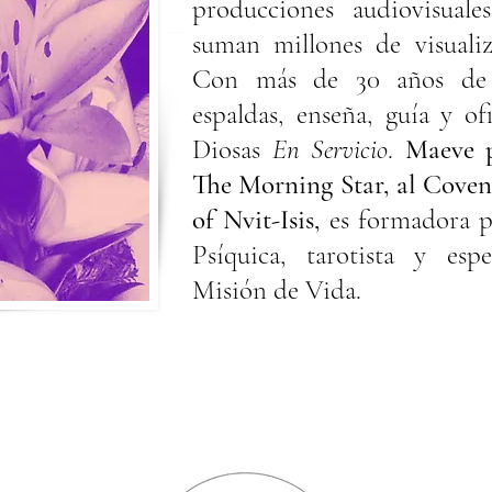
producciones audiovisuales
suman millones de visualiz
Con más de 30 años de p
espaldas, enseña, guía y o
Diosas
En Servicio
.
Maeve p
The Morning Star, al Coven
of Nvit-Isis,
es formadora p
Psíquica, tarotista y esp
Misión de Vida.