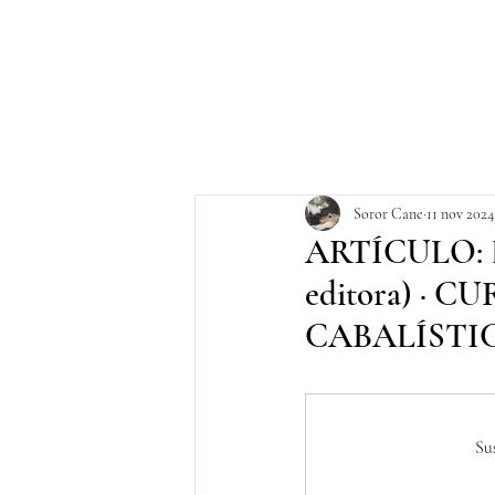
Soror Cane
11 nov 2024
ARTÍCULO: E
editora) ·
CABALÍSTICA
Su