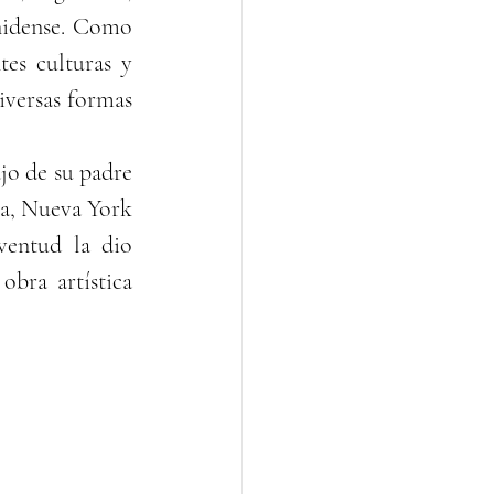
nidense. Como 
es culturas y 
iversas formas 
o de su padre 
ca, Nueva York 
ventud la dio 
bra artística 