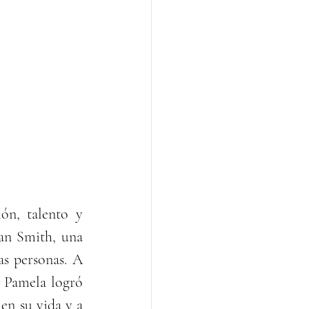
n, talento y 
an Smith, una 
s personas. A 
, Pamela logró 
n su vida y a 