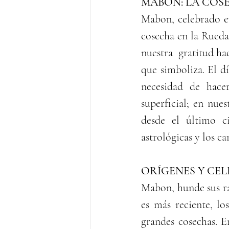
MABON: LA COSE
Mabon, celebrado ent
cosecha en la Rueda
nuestra  gratitud ha
que simboliza. El d
necesidad de hace
superficial; en nue
desde el último c
astrológicas y los c
ORÍGENES Y CE
Mabon, hunde sus ra
es más reciente, lo
grandes cosechas. E