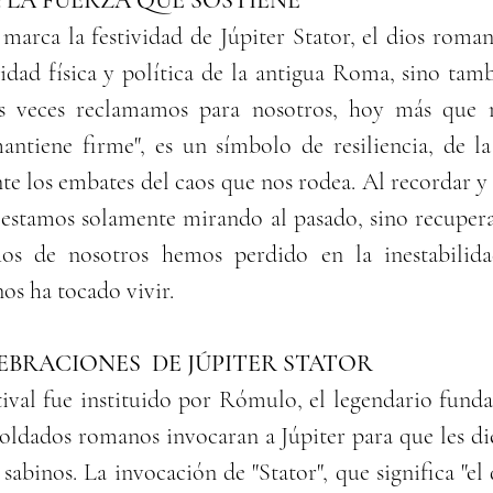
: LA FUERZA QUE SOSTIENE
 marca la festividad de Júpiter Stator, el dios roman
lidad física y política de la antigua Roma, sino tamb
 veces reclamamos para nosotros, hoy más que nu
mantiene firme", es un símbolo de resiliencia, de la
e los embates del caos que nos rodea. Al recordar y 
 estamos solamente mirando al pasado, sino recuper
os de nosotros hemos perdido en la inestabilid
nos ha tocado vivir.
EBRACIONES  DE JÚPITER STATOR
stival fue instituido por Rómulo, el legendario fund
soldados romanos invocaran a Júpiter para que les die
 sabinos. La invocación de "Stator", que significa "el 