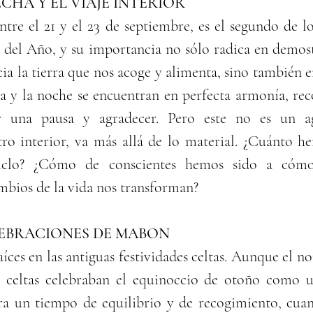
CHA Y EL VIAJE INTERIOR
re el 21 y el 23 de septiembre, es el segundo de los
 del Año, y su importancia no sólo radica en demostr
cia la tierra que nos acoge y alimenta, sino también en
ía y la noche se encuentran en perfecta armonía, rec
r una pausa y agradecer. Pero este no es un agr
stro interior, va más allá de lo material. ¿Cuánto h
iclo? ¿Cómo de conscientes hemos sido a cómo 
ambios de la vida nos transforman?
LEBRACIONES DE MABON
íces en las antiguas festividades celtas. Aunque el n
s celtas celebraban el equinoccio de otoño como un
ra un tiempo de equilibrio y de recogimiento, cuand