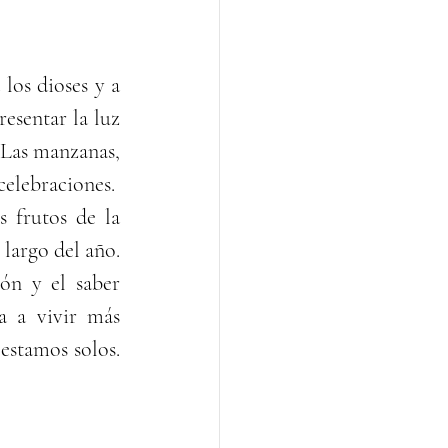
os dioses y a 
sentar la luz 
 Las manzanas, 
 celebraciones.
frutos de la 
argo del año. 
ón y el saber 
 a vivir más 
stamos solos. 