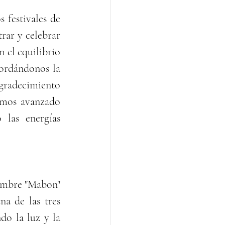
 festivales de 
ar y celebrar 
 el equilibrio 
ordándonos la 
adecimiento  
emos avanzado 
las energías 
ombre "Mabon" 
a de las tres 
o la luz y la 