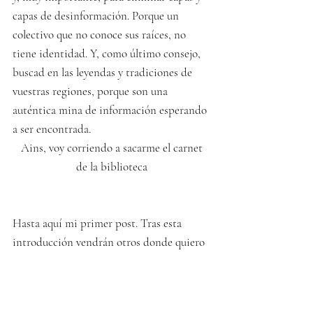
capas de desinformación. Porque un 
colectivo que no conoce sus raíces, no 
tiene identidad. Y, como último consejo, 
buscad en las leyendas y tradiciones de 
vuestras regiones, porque son una 
auténtica mina de información esperando 
a ser encontrada.
 Ains, voy corriendo a sacarme el carnet 
de la biblioteca
Hasta aquí mi primer post. Tras esta 
introducción vendrán otros donde quiero 
abordar diferentes aspectos del 
paganismo desde una perspectiva 
histórica, bien sea hablando de deidades 