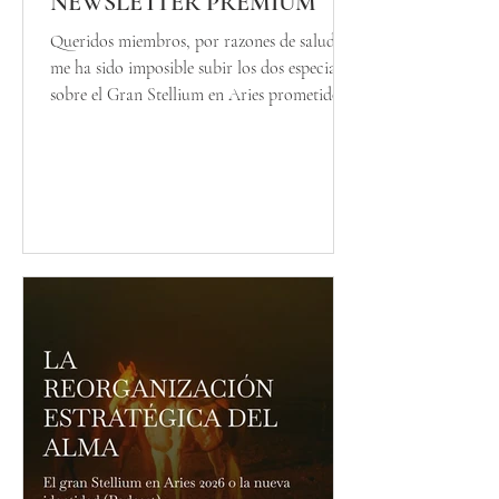
NEWSLETTER PREMIUM
Queridos miembros, por razones de salud,
me ha sido imposible subir los dos especiales
sobre el Gran Stellium en Aries prometidos
las últimas semanas. Como esta situación
parece que se va a prolongar en el tiempo,
totalmente en contra de mi voluntad y con
muchísima tristeza, me veo obligada a
eliminar LA NEWSLETTER PREMIUM. Me
siento realmente mal por tener que tomar
esta decisión que, sin embargo, ahora es
necesaria. Si ya te ha sido cobrado el pago de
Abril, por favor, no d