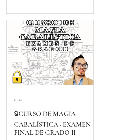
próximos meses de tu vida. Stellium en
Piscis♓️/Stellium en Acuario♒️/Stellium en
Aries ♈️ Este fin de semana es un ejemplo
perfecto de lo que es y será nuestro año 2026
hasta Julio. Y, ojo, no t
11 feb
🔒CURSO DE MAGIA
CABALÍSTICA · EXAMEN
FINAL DE GRADO II