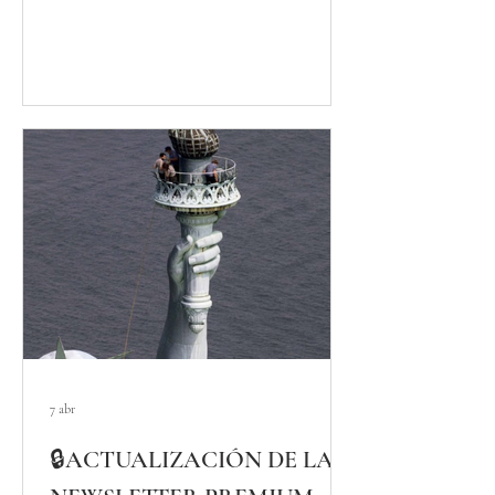
deja avanzar y lo que te mantiene atrapado,
y cada día eres más consciente de que
(maldita sea) eres tú mismo? Que no es que
esta temática sea precisamente nueva en
nuestra vida... estas cacas de vaca nos llevan
dando vueltas, a
7 abr
🔒ACTUALIZACIÓN DE LA