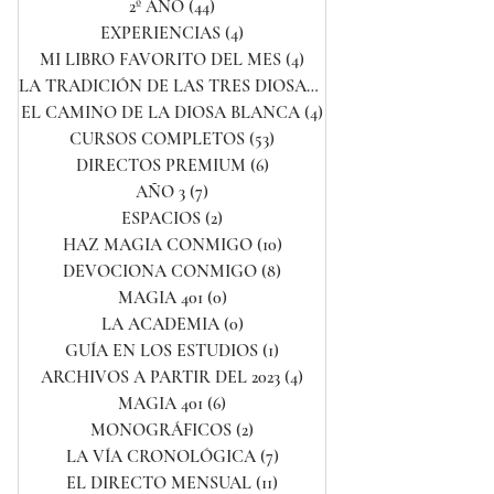
2º AÑO
(44)
44 entradas
EXPERIENCIAS
(4)
4 entradas
MI LIBRO FAVORITO DEL MES
(4)
4 entradas
LA TRADICIÓN DE LAS TRES DIOSAS
(4)
4 entradas
EL CAMINO DE LA DIOSA BLANCA
(4)
4 entradas
CURSOS COMPLETOS
(53)
53 entradas
DIRECTOS PREMIUM
(6)
6 entradas
AÑO 3
(7)
7 entradas
ESPACIOS
(2)
2 entradas
HAZ MAGIA CONMIGO
(10)
10 entradas
DEVOCIONA CONMIGO
(8)
8 entradas
MAGIA 401
(0)
0 entradas
LA ACADEMIA
(0)
0 entradas
GUÍA EN LOS ESTUDIOS
(1)
1 entrada
ARCHIVOS A PARTIR DEL 2023
(4)
4 entradas
MAGIA 401
(6)
6 entradas
MONOGRÁFICOS
(2)
2 entradas
LA VÍA CRONOLÓGICA
(7)
7 entradas
EL DIRECTO MENSUAL
(11)
11 entradas