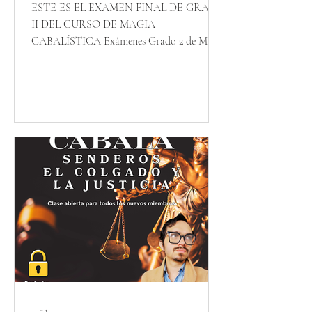
ESTE ES EL EXAMEN FINAL DE GRADO
II DEL CURSO DE MAGIA
CABALÍSTICA Exámenes Grado 2 de Magia
Cabalística Cuando hayas cumplimentado el
cuestionario y para evitar retrasos, por
favor, etiqueta a nuestro profesor Mario
Isaac Chaves en los comentarios para
agilizar tu evaluación. En ocasiones las
notificaciones en este internet en ruinas
fallan. No dudes en ponerte en contacto con
nosotros en el formulario de la web si parece
que tardamos demasiado en responderte.
ESTE EXAMEN ES