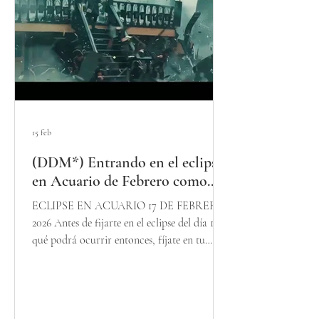
evento gen
15 feb
(DDM*) Entrando en el eclipse
en Acuario de Febrero como...
ECLIPSE EN ACUARIO 17 DE FEBRERO
2026 Antes de fijarte en el eclipse del día 17 y
qué podrá ocurrir entonces, fíjate en tu
mood, enfados, esperanzas y necesidad de
acción el fin de semana del 14 y 15 de Febrero
porque marcan dónde trabajarás y
avanzarás, por gusto o por disgusto, los