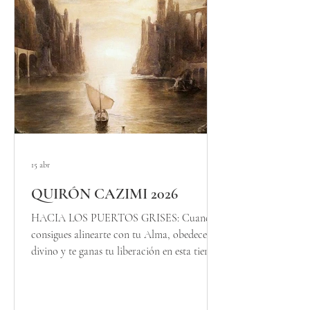
con todas las celebraciones, ritos, festivales e
invocaciones de la Tradición de El Camino
de las Diosa
15 abr
QUIRÓN CAZIMI 2026
HACIA LOS PUERTOS GRISES: Cuando
consigues alinearte con tu Alma, obedeces lo
divino y te ganas tu liberación en esta tierra.
¿Has notado como, últimamente, puedes ver
con mucha claridad lo que te hace sentir
pequeño, sentir que no vales, lo que no te