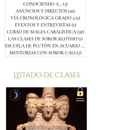
CONOCIENDO A...
(3)
3 entradas
ANUNCIOS Y DIRECTOS
(26)
26 entradas
VÍA CRONOLÓGICA GRADO 2
(2)
2 entradas
EVENTOS Y ENTREVISTAS
(1)
1 entrada
CURSO DE MAGIA CABALÍSTICA
(38)
38 entradas
LAS CLASES DE SOROR KLOTHO
(1)
1 entrada
ESCUELA DE PLUTÓN EN ACUARIO
(3)
3 entradas
MENTORÍAS CON SOROR CALI
(5)
5 entradas
Listado de Clases