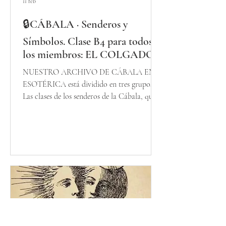
11 feb
🔒CÁBALA · Senderos y
Símbolos. Clase B4 para todos
los miembros: EL COLGADO
Y LA JUSTICIA
NUESTRO ARCHIVO DE CÁBALA EN
ESOTÉRICA está dividido en tres grupos: -
Las clases de los senderos de la Cábala, que
son libres para todos los miembros. - Las
clases del Curso completo de magia
cabalística, grado I, que son abiertas a todos
los miembros y deben seguirse en orden. - Las
clases del Curso de grado II, que son sólo
para miembros que hayan terminado el
Grado I y hayan presentado su examen de
final de grado I para su evaluación. Si el
curso de Cábala te interesa,