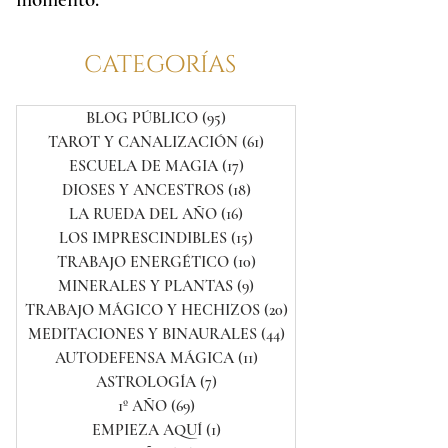
categorías
BLOG PÚBLICO
(95)
95 entradas
TAROT Y CANALIZACIÓN
(61)
61 entradas
ESCUELA DE MAGIA
(17)
17 entradas
DIOSES Y ANCESTROS
(18)
18 entradas
LA RUEDA DEL AÑO
(16)
16 entradas
LOS IMPRESCINDIBLES
(15)
15 entradas
TRABAJO ENERGÉTICO
(10)
10 entradas
MINERALES Y PLANTAS
(9)
9 entradas
TRABAJO MÁGICO Y HECHIZOS
(20)
20 entradas
MEDITACIONES Y BINAURALES
(44)
44 entradas
AUTODEFENSA MÁGICA
(11)
11 entradas
ASTROLOGÍA
(7)
7 entradas
1º AÑO
(69)
69 entradas
EMPIEZA AQUÍ
(1)
1 entrada