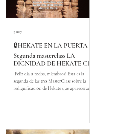
9 may
🔒HEKATE EN LA PUERTA ·
Segunda masterclass LA
DIGNIDAD DE HEKATE Clase
con Maeve
¡Feliz día a todos, miembros! Esta es la
segunda de las tres MasterClass sobre la
redignificación de Hekate que aparecerán
este año 2026 en nuestra membresía, y que
forman parte de una serie sobre la dignidad
de las tres Diosas del Lago Lemi: Hécate,
Diana y Perséfone. Blanca, Roja y Negra.
Una vez la serie esté completa, se publicará
también el Calendario Devocional Anual