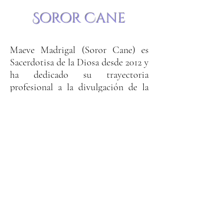
Soror Cane
Maeve Madrigal (Soror Cane) es
Sacerdotisa de la Diosa desde 2012 y
ha dedicado su trayectoria
profesional a la divulgación de la
Antigua Religión Europea desde
una perspectiva evolucionista. Sus
producciones audiovisuales,
artículos y entrevistas, suman
millones de visualizaciones en redes
sociales. Con más de 30 años de
práctica esotérica a sus espaldas,
enseña, guía y oficia en El Camino
de Las Diosas
En Servicio
.
Maeve
pertenece a The Order of The