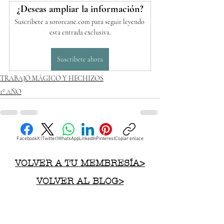
¿Deseas ampliar la información?
Suscríbete a sororcane.com para seguir leyendo 
esta entrada exclusiva.
Suscríbete ahora
TRABAJO MÁGICO Y HECHIZOS
1º AÑO
Facebook
X (Twitter)
WhatsApp
LinkedIn
Pinterest
Copiar enlace
VOLVER A TU MEMBRESÍA>
VOLVER AL BLOG>