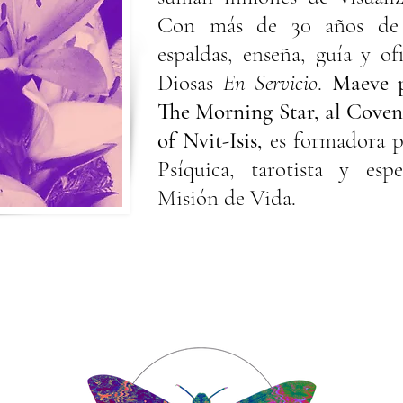
Con más de 30 años de p
espaldas, enseña, guía y o
Diosas
En Servicio
.
Maeve p
The Morning Star, al Coven
of Nvit-Isis,
es formadora p
Psíquica, tarotista y esp
Misión de Vida.