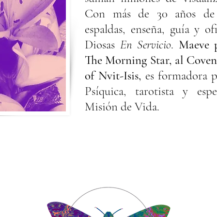
Con más de 30 años de p
espaldas, enseña, guía y o
Diosas
En Servicio
.
Maeve p
The Morning Star, al Coven
of Nvit-Isis,
es formadora p
Psíquica, tarotista y esp
Misión de Vida.